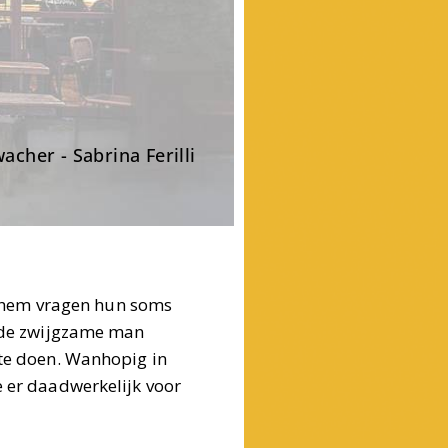
cher - Sabrina Ferilli
ie hem vragen hun soms
. de zwijgzame man
 te doen. Wanhopig in
e er daadwerkelijk voor