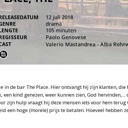
RELEASEDATUM
12 juli 2018
GENRE
drama
LENGTE
105 minuten
REGISSEUR
Paolo Genovese
CAST
Valerio Mastandrea - Alba Rohrwa
je in de bar The Place. Hier ontvangt hij zijn klanten, d
jk, een kind genezen, weer kunnen zien, God hervinden,..
oor zijn hulp vraagt hij deze mensen iets voor hem terug
id een hoge (morele) prijs te betalen. Hoeveel hebben z