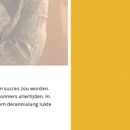
e
en succes zou worden.
nniers allertijden. In
hem decennialang lukte