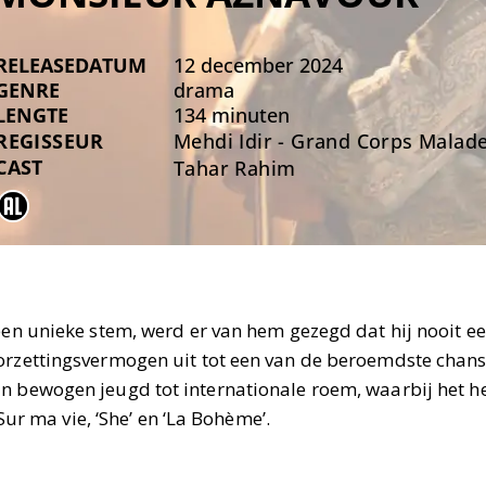
RELEASEDATUM
12 december 2024
GENRE
drama
LENGTE
134 minuten
REGISSEUR
Mehdi Idir - Grand Corps Malad
CAST
Tahar Rahim
 een unieke stem, werd er van hem gezegd dat hij nooit e
orzettingsvermogen uit tot een van de beroemdste chanso
jn bewogen jeugd tot internationale roem, waarbij het 
‘Sur ma vie, ‘She’ en ‘La Bohème’.