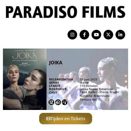
JOIKA
RELEASEDATUM
19 juni 2025
GENRE
drama
LENGTE
110 minuten
REGISSEUR
James Napier Robertson
Talia Ryder - Diane Kruger -
CAST
Natasha Alderslade -
Tomasz Kot
Tijden en Tickets