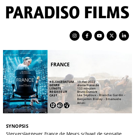
FRANCE
RELEASEDATUM
19 mei 2022
GENRE
drama
/
Komedie
LENGTE
133 minuten
REGISSEUR
Bruno Dumont
Léa Seydoux - Blanche Gardin -
CAST
Benjamin Biolay - Emanuele
Arioli
SYNOPSIS
Sterverslaggever France de Meurs schuwt de sensatie