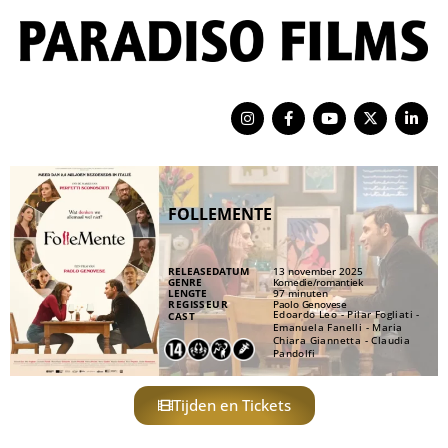
FOLLEMENTE
RELEASEDATUM
13 november 2025
GENRE
Komedie
/
romantiek
LENGTE
97 minuten
REGISSEUR
Paolo Genovese
Edoardo Leo - Pilar Fogliati -
CAST
Emanuela Fanelli - Maria
Chiara Giannetta - Claudia
Pandolfi
Tijden en Tickets