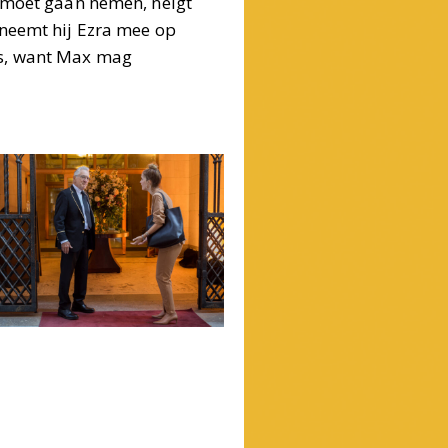
n moet gaan nemen, neigt
 neemt hij Ezra mee op
es, want Max mag