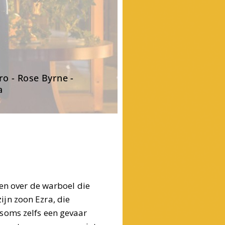
o - Rose Byrne -
a
len over de warboel die
zijn zoon Ezra, die
soms zelfs een gevaar