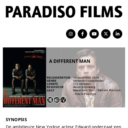
A DIFFERENT MAN
RELEASEDATUM
14 november 2024
GENRE
horror
/
Komedie
/
thriller
LENGTE
112 minuten
REGISSEUR
Aaron Schimberg
Sebastian Stan - Renate Reinsve
CAST
- Adam Pearson
SYNOPSIS
De ambitieuze New Yorkse acteur Edward ondergaat een